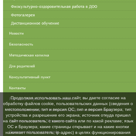
Физкультурно-оздоровительная работа в ДОО
Фотогалерея
Дистанционное обучение
Новости
Безопасность
Методическая копилка
Для родителей
Консультативный пункт
Контакты
Продолжая использовать наш сайт, вы даете согласие на
Реализация проекта "Читаем вместе"
обработку файлов cookie, пользовательских данных (сведения о
местоположении; тип и версия ОС; тип и версия Браузера; тип
Реализация проекта "Что такое хорошо и что такое плохо"
устройства и разрешение его экрана; источник откуда пришел
Реализация проекта "Играем вместе"
на сайт пользователь; с какого сайта или по какой рекламе; язык
ОС и Браузера; какие страницы открывает и на какие кнопки
Противодействие коррупции
нажимает пользователь; ip-адрес) в целях функционирования