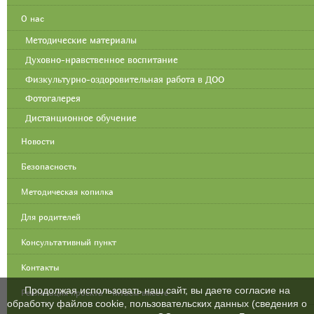
О нас
Методические материалы
Духовно-нравственное воспитание
Физкультурно-оздоровительная работа в ДОО
Фотогалерея
Дистанционное обучение
Новости
Безопасность
Методическая копилка
Для родителей
Консультативный пункт
Контакты
Продолжая использовать наш сайт, вы даете согласие на
Реализация проекта "Читаем вместе"
обработку файлов cookie, пользовательских данных (сведения о