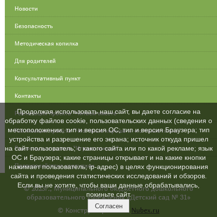
Новости
Безопасность
Методическая копилка
Для родителей
Консультативный пункт
Контакты
Продолжая использовать наш сайт, вы даете согласие на
Реализация проекта "Читаем вместе"
обработку файлов cookie, пользовательских данных (сведения о
местоположении; тип и версия ОС; тип и версия Браузера; тип
Реализация проекта "Что такое хорошо и что такое плохо"
устройства и разрешение его экрана; источник откуда пришел
Реализация проекта "Играем вместе"
на сайт пользователь; с какого сайта или по какой рекламе; язык
ОС и Браузера; какие страницы открывает и на какие кнопки
Противодействие коррупции
нажимает пользователь; ip-адрес) в целях функционирования
сайта и проведения статистических исследований и обзоров.
Если вы не хотите, чтобы ваши данные обрабатывались,
© 2023г., Муниципального бюджетного дошкольного
покиньте сайт.
образовательного учреждения «Детский сад № 31»
Согласен
© Конструктор сайтов
Nubex.ru